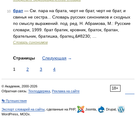
брат
— См. пара на брата, черт не брат, черт не брат, и
10
свинья не сестра... Словарь русских синонимов и сходных
по смыслу выражений. под. ред. Н. Абрамова, М.: Русские
словари, 1999. брат братик, кровник, браток, братан,
брательник, братишка, братец,&#8230; …
Словарь синонимов
Страницы
Следующая
→
1
2
3
4
© Академик, 2000-2026
18+
Обратная связь:
Техподдержка
,
Реклама на сайте
👣 Путешествия
Экспорт словарей на сайты
, сделанные на PHP,
Joomla,
Drupal,
WordPress, MODx.