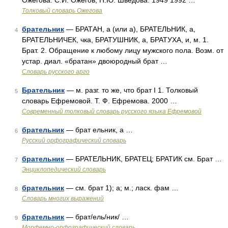
Ожегова. С.И. Ожегов, Н.Ю. Шведова. 1949 1992 …
Толковый словарь Ожегова
брательник
— БРАТАН, а (или а), БРАТЕЛЬНИК, а,
4
БРАТЕЛЬНИЧЕК, чка, БРАТУШНИК, а, БРАТУХА, и, м. 1.
Брат. 2. Обращение к любому лицу мужского пола. Возм. от
устар. диал. «братан» двоюродный брат …
Словарь русского арго
Брательник
— м. разг. то же, что брат I 1. Толковый
5
словарь Ефремовой. Т. Ф. Ефремова. 2000 …
Современный толковый словарь русского языка Ефремовой
брательник
— брат ельник, а …
6
Русский орфографический словарь
брательник
— БРАТЕЛЬНИК, БРАТЕЦ; БРАТИК см. Брат …
7
Энциклопедический словарь
брательник
— см. брат 1); а; м.; ласк. фам …
8
Словарь многих выражений
брательник
— брат/ель/ник/ …
9
Морфемно-орфографический словарь