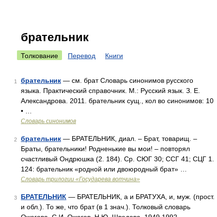
брательник
Толкование
Перевод
Книги
брательник
— см. брат Словарь синонимов русского
1
языка. Практический справочник. М.: Русский язык. З. Е.
Александрова. 2011. брательник сущ., кол во синонимов: 10
• …
Словарь синонимов
брательник
— БРАТЕЛЬНИК, диал. – Брат, товарищ. –
2
Браты, брательники! Родненькие вы мои! – повторял
счастливый Ондрюшка (2. 184). Ср. СЮГ 30; ССГ 41; СЦГ 1.
124: брательник «родной или двоюродный брат» …
Словарь трилогии «Государева вотчина»
БРАТЕЛЬНИК
— БРАТЕЛЬНИК, а и БРАТУХА, и, муж. (прост.
3
и обл.). То же, что брат (в 1 знач.). Толковый словарь